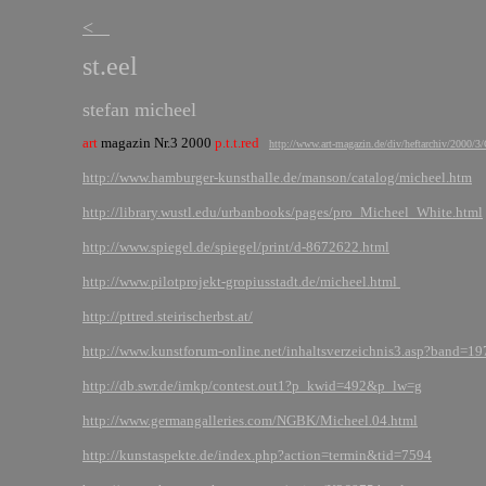
<
st.eel
stefan m
art
magazin Nr.3 2000
p.t.t.red
http://www.art-magazin.de/div/heftarchiv
http://www.hamburger-kunsthalle.de/manson/catalog/micheel.htm
http://library.wustl.edu/urbanbooks/pages/pro_Micheel_White.html
http://www.spiegel.de/spiegel/print/d-8672622.html
http://www.pilotprojekt-gropiusstadt.de/micheel.html
http://pttred.steirischerbst.at/
http://www.kunstforum-online.net/inhaltsverzeichnis3.asp?band=1
http://db.swr.de/imkp/contest.out1?p_kwid=492&p_lw=g
http://www.germangalleries.com/NGBK/Micheel.04.html
http://kunstaspekte.de/index.php?action=termin&tid=7594