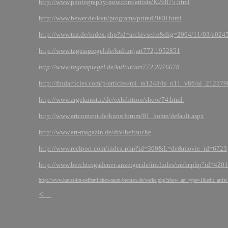
http://www.photography-now.com/artists/K26875.html
http://www.bewer.de/kvn/programs/pttred2000.html
http://www.taz.de/index.php?id=archivseite&dig=2004/11/03/a024
http://www.tagesspiegel.de/kultur/;art772,1952851
http://www.tagesspiegel.de/kultur/art772,2076678
http://findarticles.com/p/articles/mi_m1248/is_n11_v86/ai_21257
http://www.argekunst.it/de/exhibition/show/74.html
http://www.artcontent.de/kunstforum/01_home/default.aspx
http://www.art-magazin.de/div/heftsuche
http://www.reelport.com/index.php?id=300&L=de&movie_id=6723
http://www.berchtesgadener-anzeiger.de/includes/mehr.php?id=4201
http://www.kunst-im-oeffentlichen-raum-bremen.de/werke.php?show_art_type=1&edit_ar
<